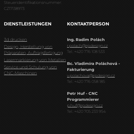
Steueridentifikationsnummer:
CZ17138973
DIENSTLEISTUNGEN
KONTAKTPERSON
3d drucken
Ing. Radim Polách
r.polach@rpdesign.cz
Design, Herstellung von
Tel.: +420 776 108 533
Präparaten, Auftragsfertigung
Lasermarkierung von Metallen
Bc. Vladimíra Poláchová -
Service und Schulung von
Fakturierung
CNC-Maschinen
v.polachova@rpdesign.cz
Tel.: +420 776 058 185
Petr Huf - CNC
Programmierer
p.huf@rpdesign.cz
Tel.: +420 705 233 954