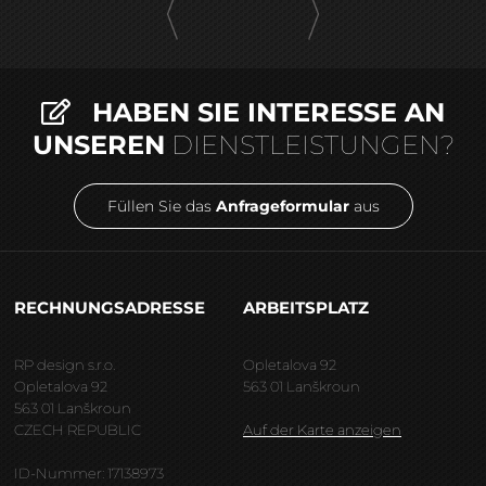
HABEN SIE INTERESSE AN
UNSEREN
DIENSTLEISTUNGEN?
Füllen Sie das
Anfrageformular
aus
RECHNUNGSADRESSE
ARBEITSPLATZ
RP design s.r.o.
Opletalova 92
Opletalova 92
563 01 Lanškroun
563 01 Lanškroun
CZECH REPUBLIC
Auf der Karte anzeigen
ID-Nummer: 17138973