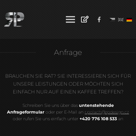
Anfrage
BRAUCHEN SIE RAT? SIE INTERESSIEREN SICH FÜR
UNSERE LEISTUNGEN ODER MÖCHTEN SICH
EINFACH NUR AUF EINEN KAFFEE TREFFEN?
Schreiben Sie uns über das
untenstehende
Anfrageformular
oder per E-Mail an
r.polach@rpdesign.cz
oder rufen Sie uns einfach unter
+420 776 108 533
an